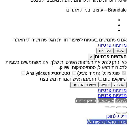
© כל הזכויות שמורות לרותם מתנות מעוצבות 2023
Brandale – עיצוב ובניית אתרים
אנו משתמשים בעוגיות לשיפור חוויית הגלישה ושירותי האתר.
מדיניות פרטיות
אישור
העדפות
העדפות פרטיות
×
כאן ניתן לנהל את העדפות הפרטיות שלך. אנו משתמשים בעוגיות
למטרות תפעול, סטטיסטיקות ושיווק.
פונקציונלי (תמיד פעיל)
סטטיסטיקות/Analytics
שיווק/פרסום
התאמה אישית/מדיה משובצת
שמירה
דחייה
משיכת הסכמה
מדיניות פרטיות
מדיניות פרטיות
לעגלה
צ׳ק אאוט
המשך קניות
דילוג לתוכן
פתח סרגל נגישות