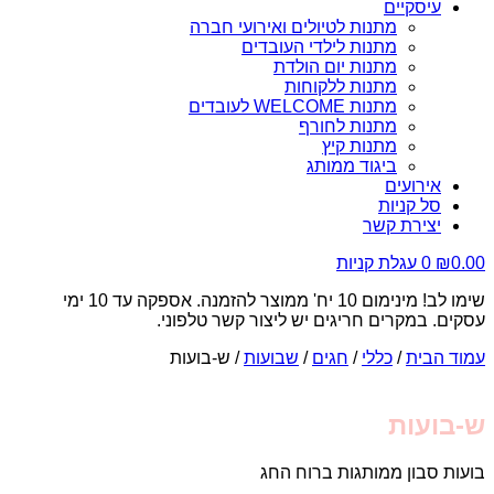
עיסקיים
מתנות לטיולים ואירועי חברה
מתנות לילדי העובדים
מתנות יום הולדת
מתנות ללקוחות
מתנות WELCOME לעובדים
מתנות לחורף
מתנות קיץ
ביגוד ממותג
אירועים
סל קניות
יצירת קשר
0.00
₪
0
עגלת קניות
שימו לב! מינימום 10 יח' ממוצר להזמנה. אספקה עד 10 ימי
עסקים. במקרים חריגים יש ליצור קשר טלפוני.
עמוד הבית
/
כללי
/
חגים
/
שבועות
/ ש-בועות
ש-בועות
בועות סבון ממותגות ברוח החג