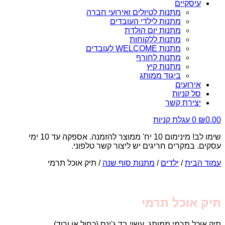
עיסקיים
מתנות לטיולים ואירועי חברה
מתנות לילדי העובדים
מתנות יום הולדת
מתנות ללקוחות
מתנות WELCOME לעובדים
מתנות לחורף
מתנות קיץ
ביגוד ממותג
אירועים
סל קניות
יצירת קשר
0.00
₪
0
עגלת קניות
שימו לב! מינימום 10 יח' ממוצר להזמנה. אספקה עד 10 ימי
עסקים. במקרים חריגים יש ליצור קשר טלפוני.
עמוד הבית
/
ילדים
/
מתנות סוף שנה
/ תיק אוכל תרמי
תיק אוכל תרמי
תיק אוכל תרמי ממותג, עשוי בד ג'ינס (כחול או ורוד)