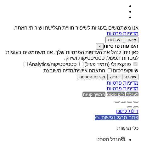
אנו משתמשים בעוגיות לשיפור חוויית הגלישה ושירותי האתר.
מדיניות פרטיות
אישור
העדפות
העדפות פרטיות
×
כאן ניתן לנהל את העדפות הפרטיות שלך. אנו משתמשים בעוגיות
למטרות תפעול, סטטיסטיקות ושיווק.
פונקציונלי (תמיד פעיל)
סטטיסטיקות/Analytics
שיווק/פרסום
התאמה אישית/מדיה משובצת
שמירה
דחייה
משיכת הסכמה
מדיניות פרטיות
מדיניות פרטיות
לעגלה
צ׳ק אאוט
המשך קניות
דילוג לתוכן
פתח סרגל נגישות
כלי נגישות
הגדל טקסט