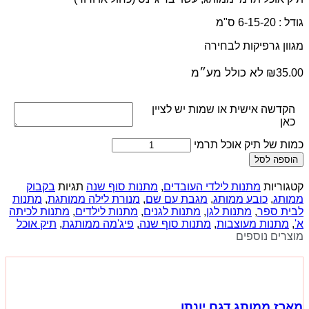
גודל : 6-15-20 ס"מ
מגוון גרפיקות לבחירה
לא כולל מע״מ
₪
35.00
הקדשה אישית או שמות יש לציין
כאן
כמות של תיק אוכל תרמי
הוספה לסל
קטגוריות
מתנות לילדי העובדים
,
מתנות סוף שנה
תגיות
בקבוק
ממותג
,
כובע ממותג
,
מגבת עם שם
,
מנורת לילה ממותגת
,
מתנות
לבית ספר
,
מתנות לגן
,
מתנות לגנים
,
מתנות לילדים
,
מתנות לכיתה
א'
,
מתנות מעוצבות
,
מתנות סוף שנה
,
פיג'מה ממותגת
,
תיק אוכל
מוצרים נוספים
מארז ממותג דגם יונתן