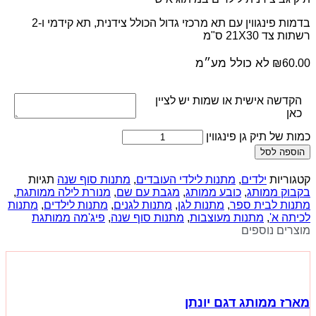
בדמות פינגווין עם תא מרכזי גדול הכולל צידנית, תא קידמי ו-2
רשתות צד 21X30 ס"מ
לא כולל מע״מ
₪
60.00
הקדשה אישית או שמות יש לציין
כאן
כמות של תיק גן פינגווין
הוספה לסל
קטגוריות
ילדים
,
מתנות לילדי העובדים
,
מתנות סוף שנה
תגיות
בקבוק ממותג
,
כובע ממותג
,
מגבת עם שם
,
מנורת לילה ממותגת
,
מתנות לבית ספר
,
מתנות לגן
,
מתנות לגנים
,
מתנות לילדים
,
מתנות
לכיתה א'
,
מתנות מעוצבות
,
מתנות סוף שנה
,
פיג'מה ממותגת
מוצרים נוספים
מארז ממותג דגם יונתן