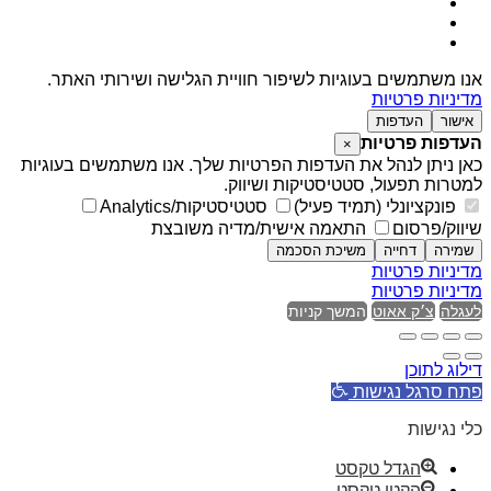
אנו משתמשים בעוגיות לשיפור חוויית הגלישה ושירותי האתר.
מדיניות פרטיות
אישור
העדפות
העדפות פרטיות
×
כאן ניתן לנהל את העדפות הפרטיות שלך. אנו משתמשים בעוגיות
למטרות תפעול, סטטיסטיקות ושיווק.
פונקציונלי (תמיד פעיל)
סטטיסטיקות/Analytics
שיווק/פרסום
התאמה אישית/מדיה משובצת
שמירה
דחייה
משיכת הסכמה
מדיניות פרטיות
מדיניות פרטיות
לעגלה
צ׳ק אאוט
המשך קניות
דילוג לתוכן
פתח סרגל נגישות
כלי נגישות
הגדל טקסט
הקטן טקסט