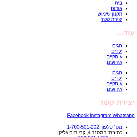
בית
אודות
תקנון שימוש
יצירת קשר
עוד...
חגים
ילדים
עיסקיים
אירועים
חגים
ילדים
עיסקיים
אירועים
יצירת קשר
Facebook
Instagram
Whatsapp
מס׳ טלפון: 1-700-501-202
כתובת: המסגר 4, קריית ביאליק