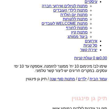
עיסקיים
מתנות לטיולים ואירועי חברה
מתנות לילדי העובדים
מתנות יום הולדת
מתנות ללקוחות
מתנות WELCOME לעובדים
מתנות לחורף
מתנות קיץ
ביגוד ממותג
אירועים
סל קניות
יצירת קשר
0.00
₪
0
עגלת קניות
שימו לב! מינימום 10 יח' ממוצר להזמנה. אספקה עד 10 ימי
עסקים. במקרים חריגים יש ליצור קשר טלפוני.
עמוד הבית
/
ילדים
/
מתנות סוף שנה
/ תיק גן פינגווין
תיק גן פינגווין
תיק גב צידנית לילדים במיתוג אישי