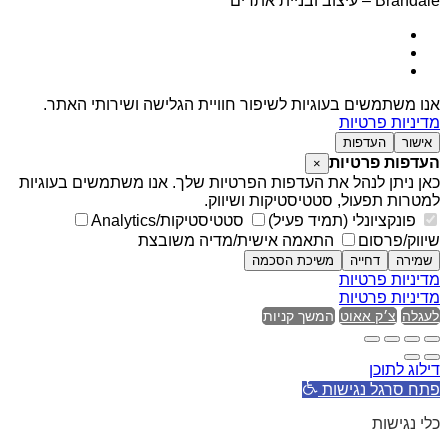
Brandale – עיצוב ובניית אתרים
אנו משתמשים בעוגיות לשיפור חוויית הגלישה ושירותי האתר.
מדיניות פרטיות
אישור
העדפות
העדפות פרטיות
×
כאן ניתן לנהל את העדפות הפרטיות שלך. אנו משתמשים בעוגיות
למטרות תפעול, סטטיסטיקות ושיווק.
פונקציונלי (תמיד פעיל)
סטטיסטיקות/Analytics
שיווק/פרסום
התאמה אישית/מדיה משובצת
שמירה
דחייה
משיכת הסכמה
מדיניות פרטיות
מדיניות פרטיות
לעגלה
צ׳ק אאוט
המשך קניות
דילוג לתוכן
פתח סרגל נגישות
כלי נגישות