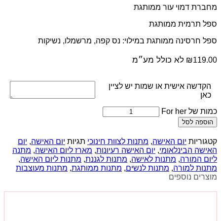
מחברת דמוי עור ממותגת
ספל תרמית ממותגת
ספל חרסינה ממותגת במילוי: נס קפה, מרשמלו, נשיקות
לא כולל מע״מ
₪
119.00
הקדשה אישית או שמות יש לציין
כאן
כמות של For her
הוספה לסל
קטגוריות
יום האישה
,
מתנות לצוות חינוכי
תגיות
יום האישה
,
יום
האישה הבינלאומי
,
יום האישה רעיונות
,
מארז ליום האישה
,
מתנה
ליום המורה
,
מתנות לאישה
,
מתנות לגננת
,
מתנות ליום האישה
,
מתנות למורה
,
מתנות לנשים
,
מתנות ממותגת
,
מתנות מעוצבות
מוצרים נוספים