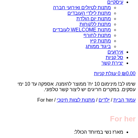
עיסקיים
מתנות לטיולים ואירועי חברה
מתנות לילדי העובדים
מתנות יום הולדת
מתנות ללקוחות
מתנות WELCOME לעובדים
מתנות לחורף
מתנות קיץ
ביגוד ממותג
אירועים
סל קניות
יצירת קשר
0.00
₪
0
עגלת קניות
שימו לב! מינימום 10 יח' ממוצר להזמנה. אספקה עד 10 ימי
עסקים. במקרים חריגים יש ליצור קשר טלפוני.
עמוד הבית
/
ילדים
/
מתנות לצוות חינוכי
/ For her
For her
מארז נשי במיוחד הכולל: