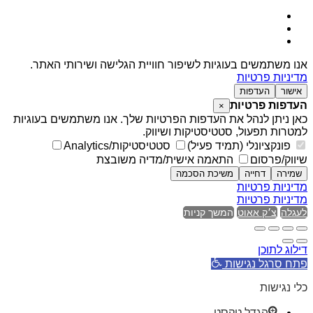
אנו משתמשים בעוגיות לשיפור חוויית הגלישה ושירותי האתר.
מדיניות פרטיות
אישור
העדפות
העדפות פרטיות
×
כאן ניתן לנהל את העדפות הפרטיות שלך. אנו משתמשים בעוגיות
למטרות תפעול, סטטיסטיקות ושיווק.
פונקציונלי (תמיד פעיל)
סטטיסטיקות/Analytics
שיווק/פרסום
התאמה אישית/מדיה משובצת
שמירה
דחייה
משיכת הסכמה
מדיניות פרטיות
מדיניות פרטיות
לעגלה
צ׳ק אאוט
המשך קניות
דילוג לתוכן
פתח סרגל נגישות
כלי נגישות
הגדל טקסט