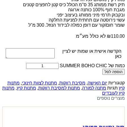
תיק רשת ממותג 35 ס"מ הכולל כיס קטן לחפצים קטנים
מגבת חוף 100% כותנה ארוגה
ובקבוק תרמי מיני ממותג בעיצוב יפני
עשוי נירוסטה עם תחתית למניעת החלקה
שומר חום/קור עם דופן כפולה לבידוד הנוזל. 300 מ"ל
לא כולל מע״מ
₪
110.00
הקדשה אישית או שמות יש לציין
כאן
כמות של SUMMER BOHO CHIC
הוספה לסל
קטגוריות
יום האישה
,
מסיבת רווקות
,
מתנות לצוות חינוכי
,
מתנות
קיץ
תגיות
מתנה למורה
,
מתנות למסיבת רווקות
,
מתנות קיץ
,
מתנות
קיץ לעובדים
מוצרים נוספים