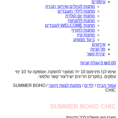
עיסקיים
מתנות לטיולים ואירועי חברה
מתנות לילדי העובדים
מתנות יום הולדת
מתנות ללקוחות
מתנות WELCOME לעובדים
מתנות לחורף
מתנות קיץ
ביגוד ממותג
אירועים
סל קניות
יצירת קשר
0.00
₪
0
עגלת קניות
שימו לב! מינימום 10 יח' ממוצר להזמנה. אספקה עד 10 ימי
עסקים. במקרים חריגים יש ליצור קשר טלפוני.
עמוד הבית
/
ילדים
/
מתנות לצוות חינוכי
/ SUMMER BOHO
CHIC
SUMMER BOHO CHIC
מארז קיץ מושלם לכל הדעות!