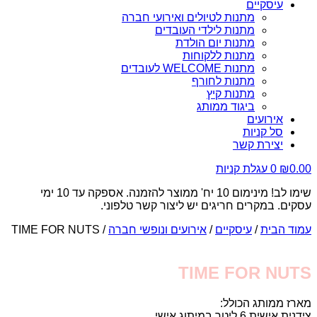
עיסקיים
מתנות לטיולים ואירועי חברה
מתנות לילדי העובדים
מתנות יום הולדת
מתנות ללקוחות
מתנות WELCOME לעובדים
מתנות לחורף
מתנות קיץ
ביגוד ממותג
אירועים
סל קניות
יצירת קשר
0.00
₪
0
עגלת קניות
שימו לב! מינימום 10 יח' ממוצר להזמנה. אספקה עד 10 ימי
עסקים. במקרים חריגים יש ליצור קשר טלפוני.
עמוד הבית
/
עיסקיים
/
אירועים ונופשי חברה
/ TIME FOR NUTS
TIME FOR NUTS
מארז ממותג הכולל:
צידנית אישית 6 ליטר במיתוג אישי