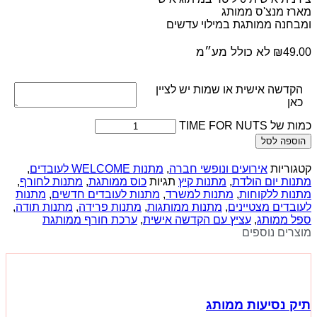
מארז מנצ'ס ממותג
ומבחנה ממותגת במילוי עדשים
לא כולל מע״מ
₪
49.00
הקדשה אישית או שמות יש לציין
כאן
כמות של TIME FOR NUTS
הוספה לסל
קטגוריות
אירועים ונופשי חברה
,
מתנות WELCOME לעובדים
,
מתנות יום הולדת
,
מתנות קיץ
תגיות
כוס ממותגת
,
מתנות לחורף
,
מתנות ללקוחות
,
מתנות למשרד
,
מתנות לעובדים חדשים
,
מתנות
לעובדים מצטיינים
,
מתנות ממותגות
,
מתנות פרידה
,
מתנות תודה
,
ספל ממותג
,
עציץ עם הקדשה אישית
,
ערכת חורף ממותגת
מוצרים נוספים
תיק נסיעות ממותג