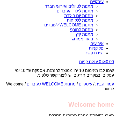
עיסקיים
מתנות לטיולים ואירועי חברה
מתנות לילדי העובדים
מתנות יום הולדת
מתנות ללקוחות
מתנות WELCOME לעובדים
מתנות לחורף
מתנות קיץ
ביגוד ממותג
אירועים
סל קניות
יצירת קשר
0.00
₪
0
עגלת קניות
שימו לב! מינימום 10 יח' ממוצר להזמנה. אספקה עד 10 ימי
עסקים. במקרים חריגים יש ליצור קשר טלפוני.
עמוד הבית
/
עיסקיים
/
מתנות WELCOME לעובדים
/ Welcome
home
Welcome home
מארז בקופסת מגירה ממותגת הכוללת :