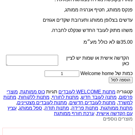
פנקס ממותג, חטיף אנרגיה ממותג,
עדשים בצלופן ממותג ותערובת שקדים אגוזים
משהו מתוק לעובד החדש שנקלט לחברה.
לא כולל מע״מ
₪
35.00
הקדשה אישית או שמות יש לציין
כאן
כמות של Welcome home
הוספה לסל
קטגוריה
מתנות WELCOME לעובדים
תגיות
כוס ממותגת
,
מוצרי
פרסום
,
מתנה לעובד חדש
,
מתנות לחורף
,
מתנות ללקוחות
,
מתנות
למשרד
,
מתנות לעובדים חדשים
,
מתנות לעובדים מצטיינים
,
מתנות ממותגות
,
מתנות פרידה
,
מתנות תודה
,
ספל ממותג
,
עציץ
עם הקדשה אישית
,
ערכת חורף ממותגת
מוצרים נוספים