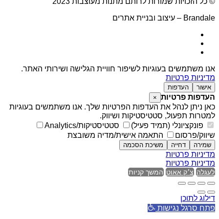
© כל הזכויות שמורות לרותם מתנות מעוצבות 2023
Brandale – עיצוב ובניית אתרים
אנו משתמשים בעוגיות לשיפור חוויית הגלישה ושירותי האתר.
מדיניות פרטיות
אישור
העדפות
העדפות פרטיות
×
כאן ניתן לנהל את העדפות הפרטיות שלך. אנו משתמשים בעוגיות
למטרות תפעול, סטטיסטיקות ושיווק.
פונקציונלי (תמיד פעיל)
סטטיסטיקות/Analytics
שיווק/פרסום
התאמה אישית/מדיה משובצת
שמירה
דחייה
משיכת הסכמה
מדיניות פרטיות
מדיניות פרטיות
לעגלה
צ׳ק אאוט
המשך קניות
דילוג לתוכן
פתח סרגל נגישות