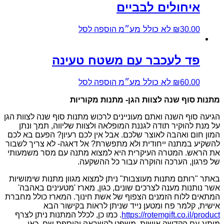
איחולים לבביים
לא כולל מע״מ
30.00
₪
הוספה לסל
פד לעכבר עם משטח טעינה
לא כולל מע״מ
60.00
₪
הוספה לסל
מתנות סוף שנה לצוות הגן- מתנות מקוריות
הגיעה סוף השנה ואתם מעוניינים לרכוש מתנות סוף שנה לצוות הגן
על מנת להוקיר תודה לגננת המופלאה ולצוות שליווה, תמך ונתן
המון חום ואהבה לאוצר שלכם. אבל אין לכם רעיון? הפעם בא לכם
להשקיע במתנה ייחודית ולא מתפשרת? אל דאגה- לא צריך לשבור
את הראש. המטרה העיקרית היא למצוא מתנה עם מסר משמעותי
של פרגון, הערכה והוקרה עבור כל ההשקעה.
באתר "רותם מתנות מעוצבות" ניתן למצוא מגוון מתנות שימושיות
אשר נותנות מענה לצרכים שונים, כגון, מארז 'מטעינים באהבה'
המתאים ללוח הזמנים הצפוף של אשת חינוך. המארז כולל מחברת
אישית, קלמר פח ומטען נייד שניתן לראות בקישור הבא
https://rotemgift.co.il/product
. כמו כן, לכלל המתנות ניתן לצרף
מיתוג עם הקדשה אישית, משפט להשראה והוספת שם. כאן