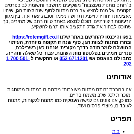
ב"רותם מתנות מעוצבות" משקיעים מחשבה ותשומת לב בפרטים
הקטנים, על מנת להציע עבורכם מתנות לסוף שנה לצוות הגן, שיהיו
מעצימות וייחודיות ויעניקו תחושה נעימה וטובה. זאת ועוד, בין מגוון
הרעיונות היצירתיים, תוכלו למצוא באתר טווח רחב של מחירים, כך
שתוכלו לבחור את גודל התקציב אותו תרצו להשקיע.
בואו והיכנסו להתרשם באתר שלנו
https://rotemgift.co.il
ובחרו מתנות לצוות הגן. סוף שנה זו תקופה מיוחדת, העיתוי
המושלם לומר תודה בדרך מקורית. אנחנו כאן בשבילכם,
פנויים וזמינים בפלטפורמות השונות, עבור כל שאלה ותהייה.
כתבו לנו בוואטס אפ
052-6711201
או התקשרו ל
1-700-501-
202.
אודותינו
אנו בחברת “רותם מתנות מעוצבות” מתמחים במתנות ממותגות
ומזכרות לכל שלב משמח בחיים.
כמו כן, אנו פונים גם לנישה העסקית כמו מתנות ללקוחות, מתנות
לעובדים, מוצרי פרסום ועוד.
תפריט
בית