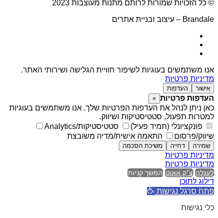
© כל הזכויות שמורות לרותם מתנות מעוצבות 2023
Brandale – עיצוב ובניית אתרים
אנו משתמשים בעוגיות לשיפור חוויית הגלישה ושירותי האתר.
מדיניות פרטיות
אישור
העדפות
העדפות פרטיות
×
כאן ניתן לנהל את העדפות הפרטיות שלך. אנו משתמשים בעוגיות
למטרות תפעול, סטטיסטיקות ושיווק.
פונקציונלי (תמיד פעיל)
סטטיסטיקות/Analytics
שיווק/פרסום
התאמה אישית/מדיה משובצת
שמירה
דחייה
משיכת הסכמה
מדיניות פרטיות
מדיניות פרטיות
לעגלה
צ׳ק אאוט
המשך קניות
דילוג לתוכן
פתח סרגל נגישות
כלי נגישות