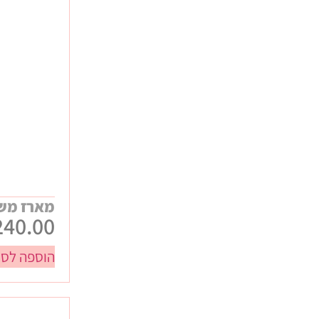
כללי
חגים
חנוכה
ט"ו באב / ולנטיינס
טו בשבט
יום האישה
יום המשפחה
יום העצמאות
פורים
פסח
מארז מש
240.00
ראש השנה
שבועות
הוספה לסל
תחילת שנה
עיסקיים
אירועים ונופשי חברה