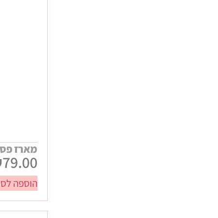
ביגוד ממותג
כנסים ותערוכות
מתנות WELCOME לעובדים
מתנות יום הולדת
מתנות לחורף
מתנות לילדי העובדים
מתנות ללקוחות
מתנות קיץ
מארז פסח
₪
79.00
הוספה לסל