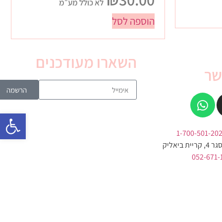
לא כולל מע״מ
הוספה לסל
השארו מעודכנים
שר
הרשמה
פתח סרגל 
 ביאליק