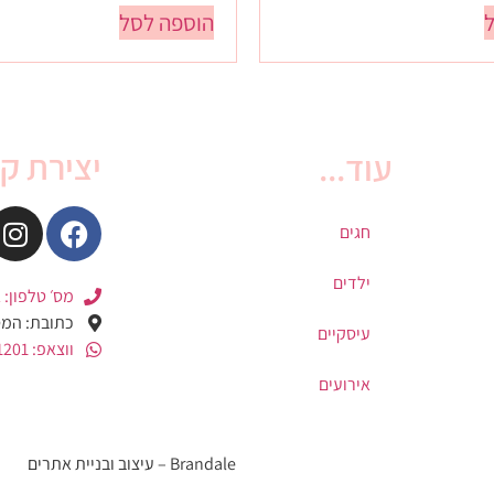
הוספה לסל
יצירת ק
עוד...
חגים
ילדים
מס׳ טלפון: 1-700-501-202
כתובת: המסגר 4, קריית
עיסקיים
ווצאפ: 052-671-1201
אירועים
Brandale – עיצוב ובניית אתרים