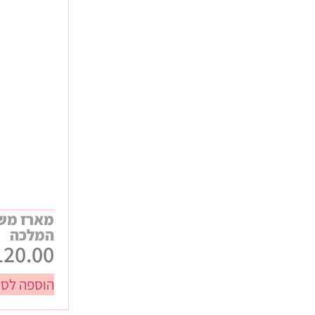
כללי
חגים
חנוכה
ט"ו באב / ולנטיינס
טו בשבט
יום האישה
יום המשפחה
יום העצמאות
פורים
פסח
מארז משר
ראש השנה
המלכה
שבועות
120.00
תחילת שנה
הוספה לסל
עיסקיים
אירועים ונופשי חברה