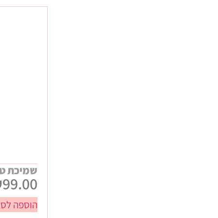
ביגוד ממותג
כנסים ותערוכות
מתנות WELCOME לעובדים
מתנות יום הולדת
מתנות לחורף
מתנות לילדי העובדים
מתנות ללקוחות
מתנות קיץ
שמיכת טל
₪
99.00
הוספה לסל