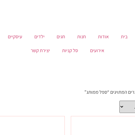
בית
אודות
חנות
חגים
ילדים
עיסקיים
אירועים
סל קניות
יצירת קשר
רים המתויגים “ספל ממותג”