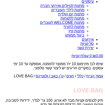
עיסקיים
מתנות לטיולים ואירועי חברה
מתנות לילדי העובדים
מתנות יום הולדת
מתנות ללקוחות
מתנות WELCOME לעובדים
מתנות לחורף
מתנות קיץ
ביגוד ממותג
אירועים
סל קניות
יצירת קשר
0.00
₪
0
עגלת קניות
שימו לב! מינימום 10 יח' ממוצר להזמנה. אספקה עד 10 ימי
עסקים. במקרים חריגים יש ליצור קשר טלפוני.
עמוד הבית
/
כללי
/
חגים
/
ט"ו באב / ולנטיינס
/ LOVE BAG
LOVE BAG
תיק לכנסים וקניות מבד לא ארוג, 100 גר’ למ”ר, ידידותי לסביבה,
מידות המוצר: 36.00X40.00X21.00 ס”מ.