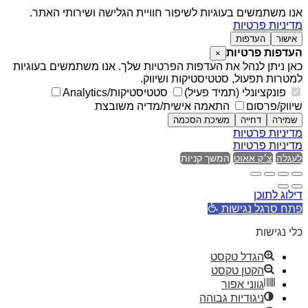
אנו משתמשים בעוגיות לשיפור חוויית הגלישה ושירותי האתר.
מדיניות פרטיות
אישור
העדפות
העדפות פרטיות
×
כאן ניתן לנהל את העדפות הפרטיות שלך. אנו משתמשים בעוגיות
למטרות תפעול, סטטיסטיקות ושיווק.
פונקציונלי (תמיד פעיל)
סטטיסטיקות/Analytics
שיווק/פרסום
התאמה אישית/מדיה משובצת
שמירה
דחייה
משיכת הסכמה
מדיניות פרטיות
מדיניות פרטיות
לעגלה
צ׳ק אאוט
המשך קניות
דילוג לתוכן
פתח סרגל נגישות
כלי נגישות
הגדל טקסט
הקטן טקסט
גווני אפור
ניגודיות גבוהה