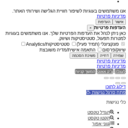
אנו משתמשים בעוגיות לשיפור חוויית הגלישה ושירותי האתר.
מדיניות פרטיות
אישור
העדפות
העדפות פרטיות
×
כאן ניתן לנהל את העדפות הפרטיות שלך. אנו משתמשים בעוגיות
למטרות תפעול, סטטיסטיקות ושיווק.
פונקציונלי (תמיד פעיל)
סטטיסטיקות/Analytics
שיווק/פרסום
התאמה אישית/מדיה משובצת
שמירה
דחייה
משיכת הסכמה
מדיניות פרטיות
מדיניות פרטיות
לעגלה
צ׳ק אאוט
המשך קניות
דילוג לתוכן
פתח סרגל נגישות
כלי נגישות
הגדל טקסט
הקטן טקסט
גווני אפור