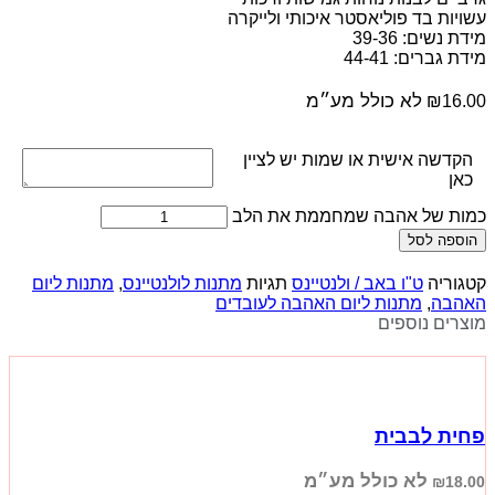
עשויות בד פוליאסטר איכותי ולייקרה
מידת נשים: 39-36
מידת גברים: 44-41
לא כולל מע״מ
₪
16.00
הקדשה אישית או שמות יש לציין
כאן
כמות של אהבה שמחממת את הלב
הוספה לסל
קטגוריה
ט"ו באב / ולנטיינס
תגיות
מתנות לולנטיינס
,
מתנות ליום
האהבה
,
מתנות ליום האהבה לעובדים
מוצרים נוספים
פחית לבבית
לא כולל מע״מ
₪
18.00