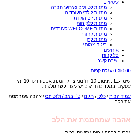
עיסקיים
מתנות לטיולים ואירועי חברה
מתנות לילדי העובדים
מתנות יום הולדת
מתנות ללקוחות
מתנות WELCOME לעובדים
מתנות לחורף
מתנות קיץ
ביגוד ממותג
אירועים
סל קניות
יצירת קשר
0.00
₪
0
עגלת קניות
שימו לב! מינימום 10 יח' ממוצר להזמנה. אספקה עד 10 ימי
עסקים. במקרים חריגים יש ליצור קשר טלפוני.
עמוד הבית
/
כללי
/
חגים
/
ט"ו באב / ולנטיינס
/ אהבה שמחממת
את הלב
אהבה שמחממת את הלב
גרביים לבנות נוחות גמישות ורכות