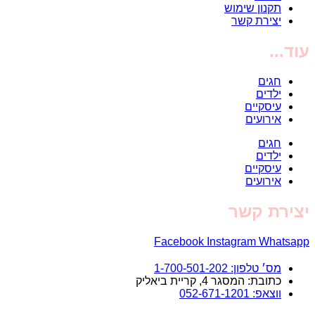
תקנון שימוש
יצירת קשר
עוד...
חגים
ילדים
עיסקיים
אירועים
חגים
ילדים
עיסקיים
אירועים
יצירת קשר
Facebook
Instagram
Whatsapp
מס׳ טלפון: 1-700-501-202
כתובת: המסגר 4, קריית ביאליק
ווצאפ: 052-671-1201